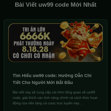
Bài Viết uw99 code Mới Nhất
Tìm Hiểu uw99 code: Hướng Dẫn Chi
Tiết Cho Người Mới Bắt Đầu
Bài viết này sẽ cung cấp cái nhìn tổng quan về uw99
code, giải thích các tính năng chính và cách thức hoạt
động của nền tảng cá cược trực tuyến này...