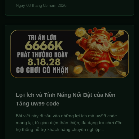
Ngày 03 tháng 05 năm 2026
Lợi Ích và Tính Năng Nổi Bật của Nền
Tảng uw99 code
Bài viết này đi sâu vào những lợi ích mà uw99 code
mang lại, từ giao diện thân thiện, đa dạng trò chơi đến
hệ thống hỗ trợ khách hàng chuyên nghiệp...