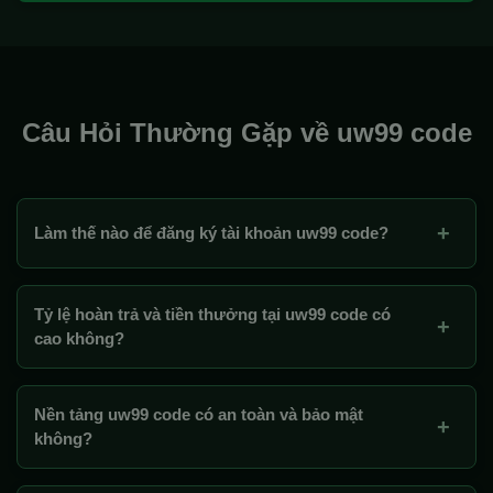
Câu Hỏi Thường Gặp về uw99 code
+
Làm thế nào để đăng ký tài khoản uw99 code?
Tỷ lệ hoàn trả và tiền thưởng tại uw99 code có
+
cao không?
Nền tảng uw99 code có an toàn và bảo mật
+
không?