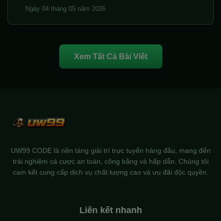
Ngày 04 tháng 05 năm 2026
Xem Tất Cả Bài Viết
UW99 CODE là nền tảng giải trí trực tuyến hàng đầu, mang đến
trải nghiệm cá cược an toàn, công bằng và hấp dẫn. Chúng tôi
cam kết cung cấp dịch vụ chất lượng cao và ưu đãi độc quyền.
Liên kết nhanh