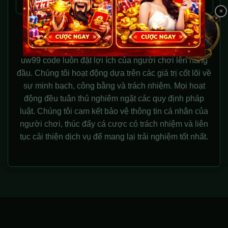
×
Giá Trị Cốt Lõi và Cam Kết
uw99 code luôn đặt lợi ích của người chơi lên hàng
đầu. Chúng tôi hoạt động dựa trên các giá trị cốt lõi về
sự minh bạch, công bằng và trách nhiệm. Mọi hoạt
động đều tuân thủ nghiêm ngặt các quy định pháp
luật. Chúng tôi cam kết bảo vệ thông tin cá nhân của
người chơi, thúc đẩy cá cược có trách nhiệm và liên
tục cải thiện dịch vụ để mang lại trải nghiệm tốt nhất.