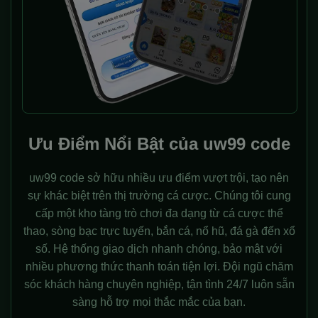
Ưu Điểm Nổi Bật của uw99 code
uw99 code sở hữu nhiều ưu điểm vượt trội, tạo nên
sự khác biệt trên thị trường cá cược. Chúng tôi cung
cấp một kho tàng trò chơi đa dạng từ cá cược thể
thao, sòng bạc trực tuyến, bắn cá, nổ hũ, đá gà đến xổ
số. Hệ thống giao dịch nhanh chóng, bảo mật với
nhiều phương thức thanh toán tiện lợi. Đội ngũ chăm
sóc khách hàng chuyên nghiệp, tận tình 24/7 luôn sẵn
sàng hỗ trợ mọi thắc mắc của bạn.