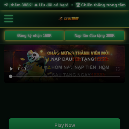
📢
êm 388K! 🔥 Ưu đãi có hạn!
🏆 Chiến thắng trong tầm tay! 💰 N
•
Đăng ký nhận 168K
Nạp lần đầu tặng 388K
Play Now